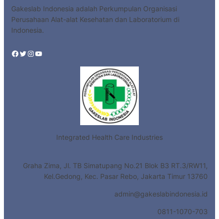
Gakeslab Indonesia adalah Perkumpulan Organisasi
Perusahaan Alat-alat Kesehatan dan Laboratorium di
Indonesia.
Facebook
Twitter
Instagram
YouTube
Integrated Health Care Industries
Graha Zima, Jl. TB Simatupang No.21 Blok B3 RT.3/RW11,
Kel.Gedong, Kec. Pasar Rebo, Jakarta Timur 13760
admin@gakeslabindonesia.id
0811-1070-703