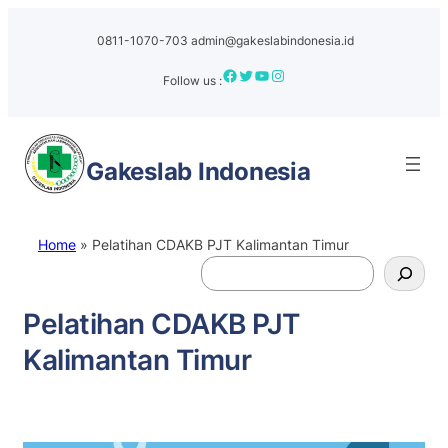
0811-1070-703
admin@gakeslabindonesia.id
Facebook
Twitter
YouTube
Instagram
Follow us :
Gakeslab
Indonesia
Home
»
Pelatihan CDAKB PJT Kalimantan Timur
S
e
a
Pelatihan CDAKB PJT
r
Kalimantan Timur
c
h