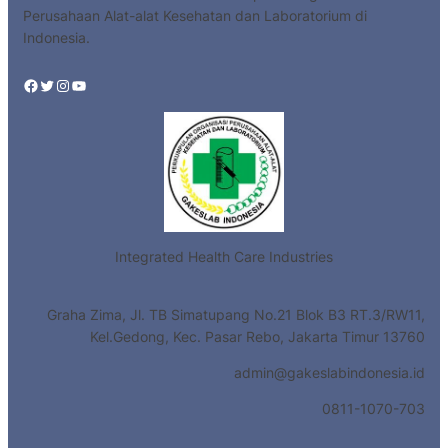
Perusahaan Alat-alat Kesehatan dan Laboratorium di
Indonesia.
Facebook
Twitter
Instagram
YouTube
Integrated Health Care Industries
Graha Zima, Jl. TB Simatupang No.21 Blok B3 RT.3/RW11,
Kel.Gedong, Kec. Pasar Rebo, Jakarta Timur 13760
admin@gakeslabindonesia.id
0811-1070-703