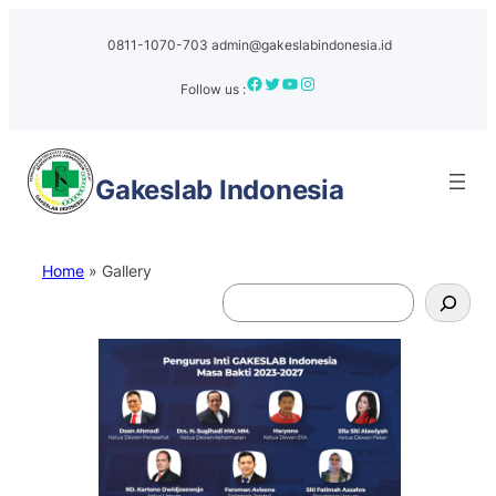
Skip
to
0811-1070-703
admin@gakeslabindonesia.id
content
Facebook
Twitter
YouTube
Instagram
Follow us :
Gakeslab
Indonesia
Home
»
Gallery
S
e
a
r
c
h