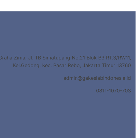
Graha Zima, Jl. TB Simatupang No.21 Blok B3 RT.3/RW11,
Kel.Gedong, Kec. Pasar Rebo, Jakarta Timur 13760
admin@gakeslabindonesia.id
0811-1070-703