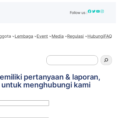
Facebook
Twitter
YouTube
Instagram
Follow us :
ggota
Lembaga
Event
Media
Regulasi
Hubungi
FAQ
S
e
a
emiliki pertanyaan & laporan,
r
u untuk menghubungi kami
c
h