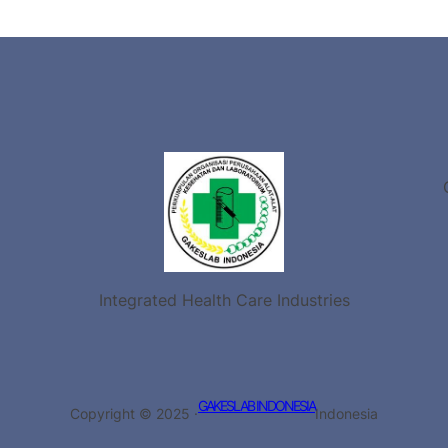
Integrated Health Care Industries
GAKESLAB INDONESIA
Copyright © 2025 ·
Indonesia