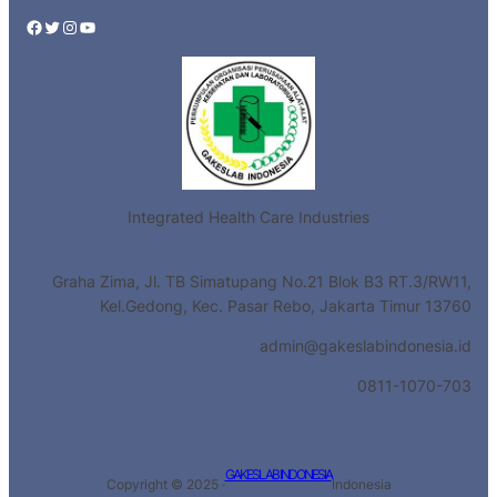
Facebook
Twitter
Instagram
YouTube
Integrated Health Care Industries
Graha Zima, Jl. TB Simatupang No.21 Blok B3 RT.3/RW11,
Kel.Gedong, Kec. Pasar Rebo, Jakarta Timur 13760
admin@gakeslabindonesia.id
0811-1070-703
GAKESLAB INDONESIA
Copyright © 2025 ·
Indonesia