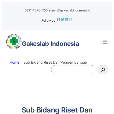
Skip
to
0811-1070-703
admin@gakeslabindonesia.id
content
Facebook
Twitter
YouTube
Instagram
Follow us :
Gakeslab
Indonesia
Home
»
Sub Bidang Riset Dan Pengembangan
S
e
a
r
c
h
Sub Bidang Riset Dan