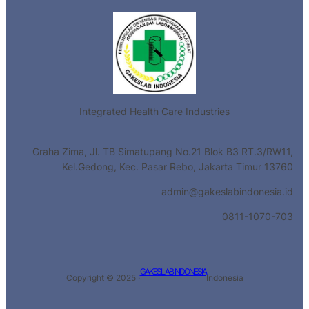
Integrated Health Care Industries
Graha Zima, Jl. TB Simatupang No.21 Blok B3 RT.3/RW11,
Kel.Gedong, Kec. Pasar Rebo, Jakarta Timur 13760
admin@gakeslabindonesia.id
0811-1070-703
GAKESLAB INDONESIA
Copyright © 2025 ·
Indonesia