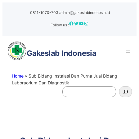
Skip
to
0811-1070-703
admin@gakeslabindonesia.id
content
Facebook
Twitter
YouTube
Instagram
Follow us :
Gakeslab
Indonesia
Home
»
Sub Bidang Instalasi Dan Purna Jual Bidang
Laboraorium Dan Diagnostik
S
e
a
r
c
h