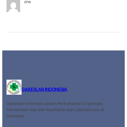
one
GAKESLAB INDONESIA
Gakeslab Indonesia adalah Perkumpulan Organisasi
Perusahaan Alat-alat Kesehatan dan Laboratorium di
Indonesia.