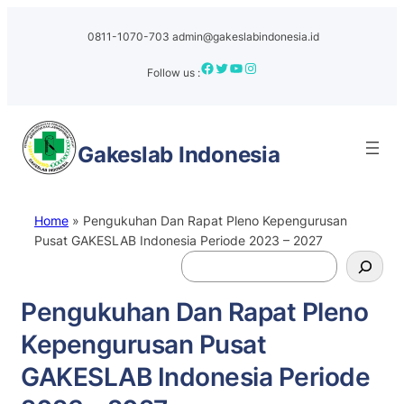
0811-1070-703
admin@gakeslabindonesia.id
Facebook
Twitter
YouTube
Instagram
Follow us :
Gakeslab
Indonesia
Home
»
Pengukuhan Dan Rapat Pleno Kepengurusan
Pusat GAKESLAB Indonesia Periode 2023 – 2027
S
e
a
Pengukuhan Dan Rapat Pleno
r
Kepengurusan Pusat
c
h
GAKESLAB Indonesia Periode