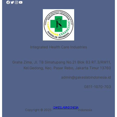
Facebook
Twitter
Instagram
YouTube
Integrated Health Care Industries
Graha Zima, Jl. TB Simatupang No.21 Blok B3 RT.3/RW11,
Kel.Gedong, Kec. Pasar Rebo, Jakarta Timur 13760
admin@gakeslabindonesia.id
0811-1070-703
GAKESLAB INDONESIA
Copyright © 2025 ·
Indonesia