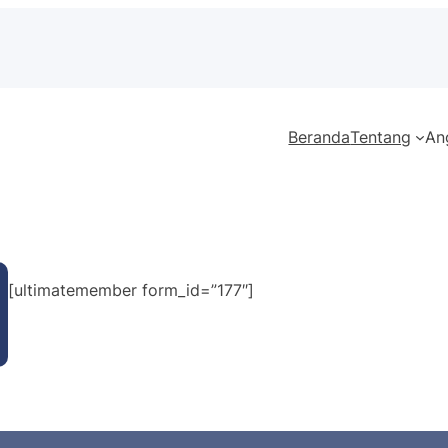
Beranda
Tentang
An
[ultimatemember form_id=”177″]