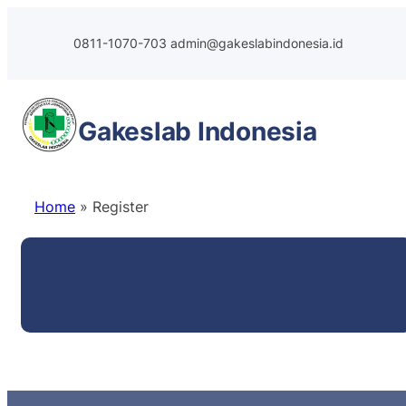
Skip
to
0811-1070-703
admin@gakeslabindonesia.id
content
Gakeslab
Indonesia
Home
»
Register