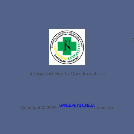
Integrated Health Care Industries
GAKESLAB INDONESIA
Copyright © 2025 ·
Indonesia