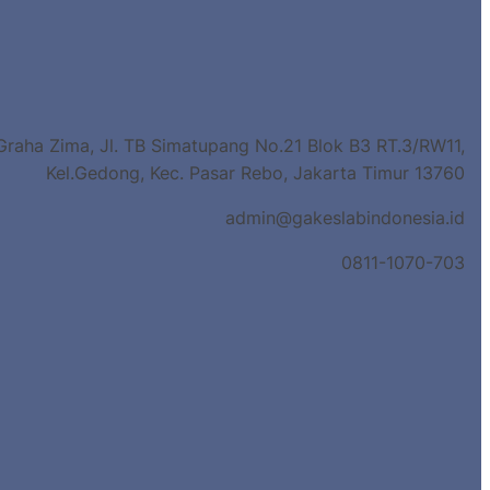
Graha Zima, Jl. TB Simatupang No.21 Blok B3 RT.3/RW11,
Kel.Gedong, Kec. Pasar Rebo, Jakarta Timur 13760
admin@gakeslabindonesia.id
0811-1070-703