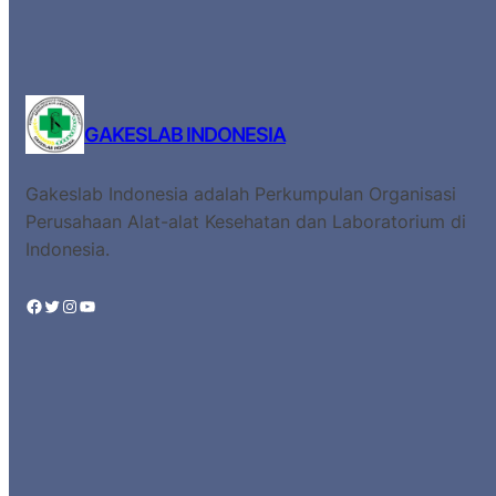
GAKESLAB INDONESIA
Gakeslab Indonesia adalah Perkumpulan Organisasi
Perusahaan Alat-alat Kesehatan dan Laboratorium di
Indonesia.
Facebook
Twitter
Instagram
YouTube