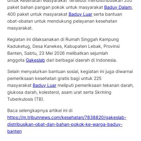
untuk Kesehatan Masyarakat’ tersebut mendistribusikan 200
paket bahan pangan pokok untuk masyarakat
Baduy Dalam
,
400 paket untuk masyarakat
Baduy Luar
serta bantuan
obat-obatan untuk mendukung pelayanan kesehatan
masyarakat.
Kegiatan ini dilaksanakan di Rumah Singgah Kampung
Kaduketug, Desa Kanekes, Kabupaten Lebak, Provinsi
Banten, Sabtu, 23 Mei 2026 melibatkan sejumlah
anggota
Gakeslab
dari berbagai daerah di Indonesia.
Selain menyalurkan bantuan sosial, kegiatan ini juga diwarnai
pemeriksaan kesehatan gratis bagi untuk 225
masyarakat
Baduy Luar
meliputi pemeriksaan tekanan darah,
glukosa darah, kolesterol, asam urat serta Skrining
Tuberkulosis (TB).
Baca selengkapnya artikel ini di
https://m.tribunnews.com/kesehatan/7838820/gakeslab-
distribusikan-obat-dan-bahan-pokok-ke-warga-baduy-
banten