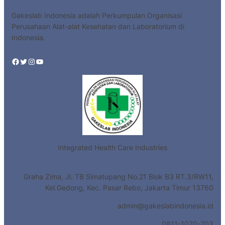
Gakeslab Indonesia adalah Perkumpulan Organisasi
Perusahaan Alat-alat Kesehatan dan Laboratorium di
Indonesia.
Facebook
Twitter
Instagram
YouTube
Integrated Health Care Industries
Graha Zima, Jl. TB Simatupang No.21 Blok B3 RT.3/RW11,
Kel.Gedong, Kec. Pasar Rebo, Jakarta Timur 13760
admin@gakeslabindonesia.id
0811-1070-703