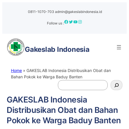
0811-1070-703
admin@gakeslabindonesia.id
Facebook
Twitter
YouTube
Instagram
Follow us :
Gakeslab
Indonesia
Home
»
GAKESLAB Indonesia Distribusikan Obat dan
Bahan Pokok ke Warga Baduy Banten
S
e
a
GAKESLAB Indonesia
r
Distribusikan Obat dan Bahan
c
h
Pokok ke Warga Baduy Banten