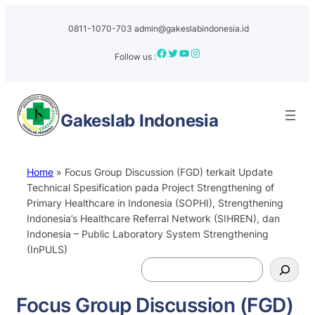
0811-1070-703
admin@gakeslabindonesia.id
Facebook
Twitter
YouTube
Instagram
Follow us :
Gakeslab
Indonesia
Home
»
Focus Group Discussion (FGD) terkait Update
Technical Spesification pada Project Strengthening of
Primary Healthcare in Indonesia (SOPHI), Strengthening
Indonesia’s Healthcare Referral Network (SIHREN), dan
Indonesia – Public Laboratory System Strengthening
(InPULS)
S
e
a
Focus Group Discussion (FGD)
r