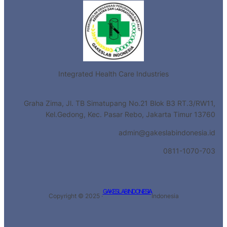
Integrated Health Care Industries
Graha Zima, Jl. TB Simatupang No.21 Blok B3 RT.3/RW11,
Kel.Gedong, Kec. Pasar Rebo, Jakarta Timur 13760
admin@gakeslabindonesia.id
0811-1070-703
GAKESLAB INDONESIA
Copyright © 2025 ·
Indonesia