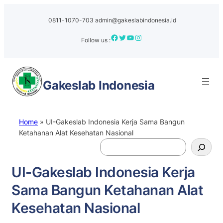
0811-1070-703
admin@gakeslabindonesia.id
Facebook
Twitter
YouTube
Instagram
Follow us :
Gakeslab
Indonesia
Home
»
UI-Gakeslab Indonesia Kerja Sama Bangun
Ketahanan Alat Kesehatan Nasional
S
e
a
UI-Gakeslab Indonesia Kerja
r
Sama Bangun Ketahanan Alat
c
h
Kesehatan Nasional