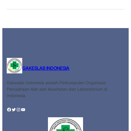
GAKESLAB INDONESIA
Gakeslab Indonesia adalah Perkumpulan Organisasi
Perusahaan Alat-alat Kesehatan dan Laboratorium di
Indonesia.
Facebook
Twitter
Instagram
YouTube