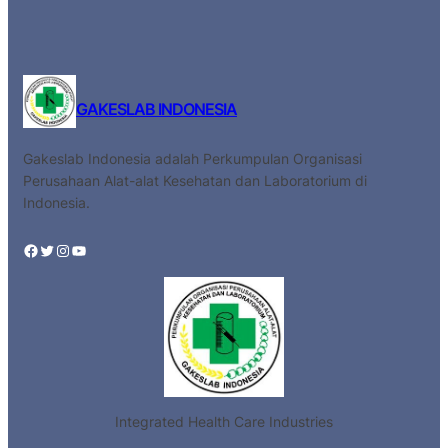
GAKESLAB INDONESIA
Gakeslab Indonesia adalah Perkumpulan Organisasi
Perusahaan Alat-alat Kesehatan dan Laboratorium di
Indonesia.
Facebook
Twitter
Instagram
YouTube
Integrated Health Care Industries